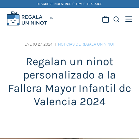
Skip
DESCUBRE NUESTROS ÚLTIMOS TRABAJOS
to
content
Regala la creatividad de
nuestros artistas
ENERO 27, 2024
|
NOTICIAS DE REGALA UN NINOT
falleros y foguereros
Regalan un ninot
personalizado a la
Fallera Mayor Infantil de
Valencia 2024