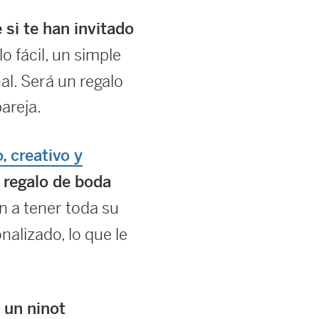
 si te han invitado
o fácil, un simple
al. Será un regalo
pareja.
, creativo y
n
regalo de boda
n a tener toda su
alizado, lo que le
 un ninot