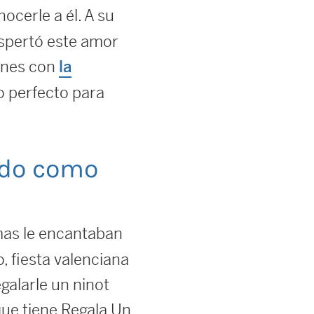
nocerle a él. A su
espertó este amor
iones con
la
o perfecto para
zado como
mas le encantaban
, fiesta valenciana
egalarle un ninot
que tiene Regala Un