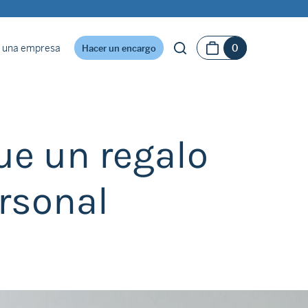
 una empresa
0
Hacer un encargo
ue un regalo
rsonal