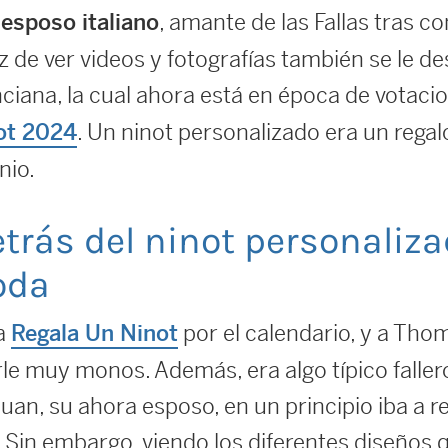
, amante de las Fallas tras co
 esposo italiano
z de ver videos y fotografías también se le d
enciana, la cual ahora está en época de votac
. Un ninot personalizado era un regal
ot 2024
nio.
etrás del ninot personali
oda
ía
por el calendario, y a Tho
Regala Un Ninot
rle muy monos. Además, era algo típico fallero
Juan, su ahora esposo, en un principio iba a r
. Sin embargo, viendo los diferentes diseños 