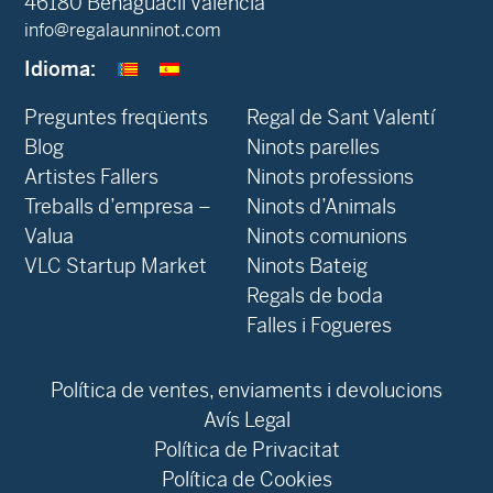
46180 Benaguacil València
info@regalaunninot.com
Idioma:
Preguntes freqüents
Regal de Sant Valentí
Blog
Ninots parelles
‍Artistes Fallers
Ninots professions
Treballs d’empresa –
Ninots d’Animals
Valua
Ninots comunions
VLC Startup Market
Ninots Bateig
Regals de boda
Falles i Fogueres
Política de ventes, enviaments i devolucions
Avís Legal
Política de Privacitat
Política de Cookies