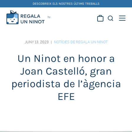
Skip
DESCOBREIX ELS NOSTRES ÚLTIMS TREBALLS
to
content
Regala la creativitat dels
nostres artistes fallers i
JUNY 13, 2023
|
NOTÍCIES DE REGALA UN NINOT
foguerers
Un Ninot en honor a
Joan Castelló, gran
periodista de l’àgencia
EFE