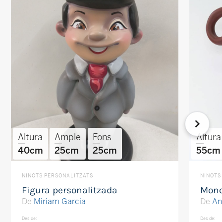
Altura
Ample
Fons
Altura
40cm
25cm
25cm
55cm
NINOTS PERSONALITZATS
NINOTS
Figura personalitzada
Mon
De
Miriam Garcia
De
An
Des de:
Des de: