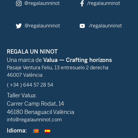
@regalaunninot
/regalaunninot
@regalaunninot
/regalaunninot
REGALA UN NINOT
Una marca de
Valua — Crafting horizons
Pasaje Ventura Feliu, 13 entresuelo 2 derecha
46007 València
( +34 ) 644 57 28 54
Taller Valua:
Carrer Camp Rodat, 14
46180 Benaguacil València
info@regalaunninot.com
Idioma: