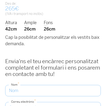
Des de:
265
€
(IVA i transport no inclòs)
Altura
Ample
Fons
42cm
26cm
26cm
Cap la posibilitat de personalitzar els vestits baix
demanda.
Envia'ns el teu encàrrec personalitzat
completant el formulari i ens posarem
en contacte amb tu!
*
Nom
*
Correu electrònic