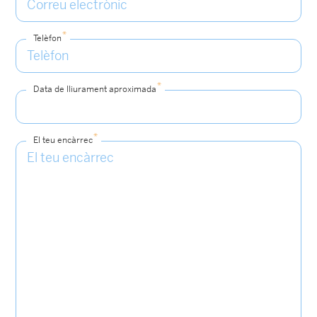
*
Telèfon
*
Data de lliurament aproximada
*
El teu encàrrec