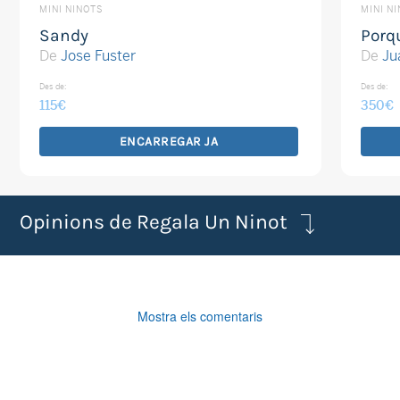
MINI NINOTS
MINI N
Sandy
Porq
De
Jose Fuster
De
Ju
Des de:
Des de:
115
€
350
€
ENCARREGAR JA
Opinions de Regala Un Ninot
Mostra els comentaris