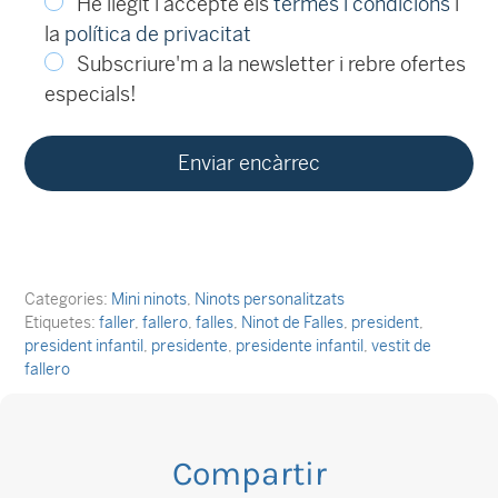
He llegit i accepte els
termes i condicions
i
la
política de privacitat
Subscriure'm a la newsletter i rebre ofertes
especials!
Categories:
Mini ninots
,
Ninots personalitzats
Etiquetes:
faller
,
fallero
,
falles
,
Ninot de Falles
,
president
,
president infantil
,
presidente
,
presidente infantil
,
vestit de
fallero
Compartir