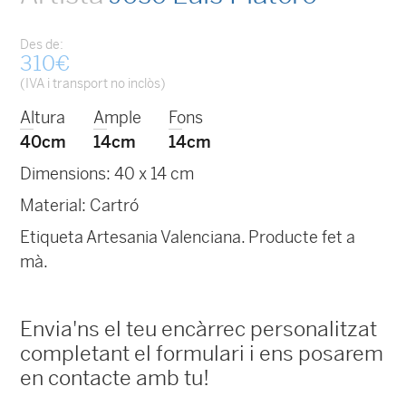
Des de:
310
€
(IVA i transport no inclòs)
Altura
Ample
Fons
40cm
14cm
14cm
Dimensions: 40 x 14 cm
Material: Cartró
Etiqueta Artesania Valenciana. Producte fet a
mà.
Envia'ns el teu encàrrec personalitzat
completant el formulari i ens posarem
en contacte amb tu!