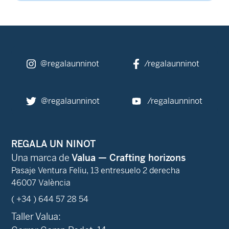
@regalaunninot
/regalaunninot
@regalaunninot
/regalaunninot
REGALA UN NINOT
Una marca de
Valua — Crafting horizons
Pasaje Ventura Feliu, 13 entresuelo 2 derecha
46007 València
( +34 ) 644 57 28 54
Taller Valua: