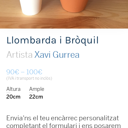
Llombarda i Bròquil
Artista
Xavi Gurrea
Interval
90
€
–
100
€
de
(IVA i transport no inclòs)
preus:
Altura
Ample
90€
20cm
22cm
a
100€
Envia'ns el teu encàrrec personalitzat
completant el formulari i ens posarem