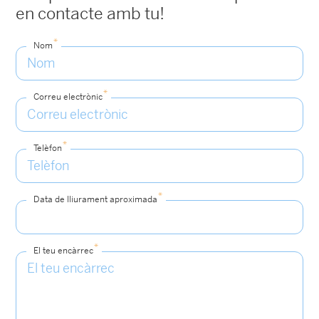
en contacte amb tu!
*
Nom
*
Correu electrònic
*
Telèfon
*
Data de lliurament aproximada
*
El teu encàrrec