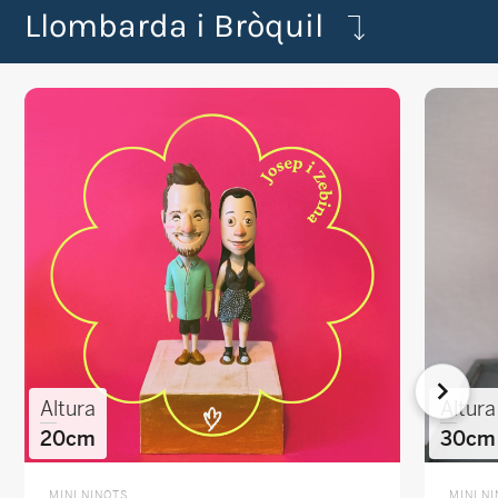
Llombarda i Bròquil
Altura
Altura
20cm
30cm
MINI NINOTS
MINI N