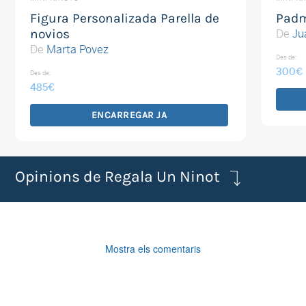
Figura Personalizada Parella de
Padm
novios
De
Ju
De
Marta Povez
Des de:
300
€
Des de:
485
€
ENCARREGAR JA
Opinions de Regala Un Ninot
Mostra els comentaris