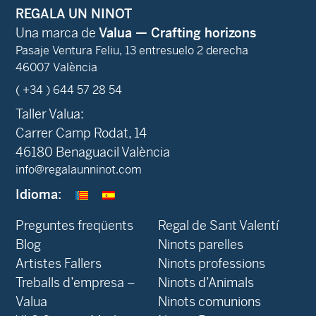
REGALA UN NINOT
Una marca de
Valua — Crafting horizons
Pasaje Ventura Feliu, 13 entresuelo 2 derecha
46007 València
( +34 ) 644 57 28 54
Taller Valua:
Carrer Camp Rodat, 14
46180 Benaguacil València
info@regalaunninot.com
Idioma:
Preguntes freqüents
Regal de Sant Valentí
Blog
Ninots parelles
‍Artistes Fallers
Ninots professions
Treballs d’empresa –
Ninots d’Animals
Valua
Ninots comunions