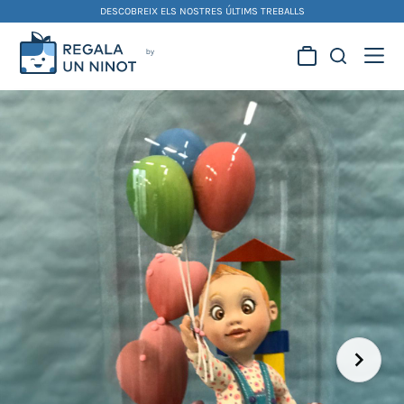
Skip
DESCOBREIX ELS NOSTRES ÚLTIMS TREBALLS
to
content
Regala la creativitat dels
nostres artistes fallers i
foguerers