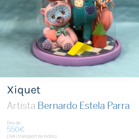
Xiquet
Artista
Bernardo Estela Parra
Des de:
550
€
(IVA i transport no inclòs)