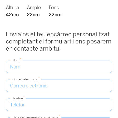
Altura
Ample
Fons
42cm
22cm
22cm
Envia'ns el teu encàrrec personalitzat
completant el formulari i ens posarem
en contacte amb tu!
*
Nom
*
Correu electrònic
*
Telèfon
*
Data de lliurament aproximada