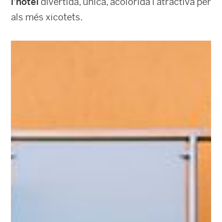
l’hotel
divertida, única, acolorida i atractiva per
als més xicotets.