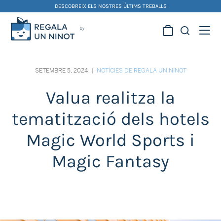
Skip
DESCOBREIX ELS NOSTRES ÚLTIMS TREBALLS
to
content
Regala la creativitat dels
nostres artistes fallers i
SETEMBRE 5, 2024
|
NOTÍCIES DE REGALA UN NINOT
foguerers
Valua realitza la
tematització dels hotels
Magic World Sports i
Magic Fantasy