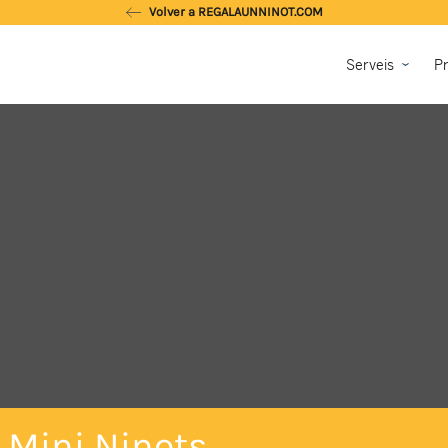
Volver a REGALAUNNINOT.COM
Serveis
Pr
a Mini Ninots