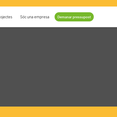
ojectes
Sóc una empresa
Demanar pressupost